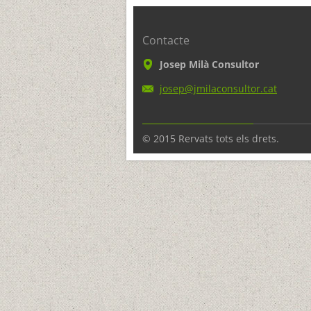
Contacte
Josep Milà Consultor
josep@jm
ilaconsu
ltor.cat
© 2015 Rervats tots els drets.