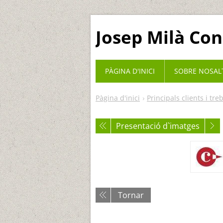
Josep Milà Con
PÀGINA D'INICI
SOBRE NOSAL
Pàgina d'inici
Principals clients i tre
Presentació d`imatges
Tornar